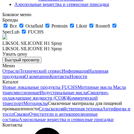
Аэрозольные вещества и сервисные присадки
Боковое меню
Бренды
Все
Octafluid
Pentosin
Liksir
Rosneft
SpecLub
FUCHS
LIKSOL SILICONE H1 Spray
LIKSOL SILICONE H1 Spray
Узнать цену
Быстрый просмотр
Меню
Отрасли
Технический сервис
Информация
Наливная
продукция
О компании
Контакты
Новости
Каталог
Новые локальные продукты FUCHS
Моторные масла
Масла
трансмиссионные
Индустриальные масла
Смазочно-
охлаждающие жидкости (СОЖ)
Коммерческий
транспорт
Мотоциклы
Смазочные материалы для пищевой
промышленности
Сельскохозяйственная техника
Антифризы и
тосол
Смазки
Очистители и антикоррозионные
составы
Аэрозольные вещества и сервисные присадки
Контакты