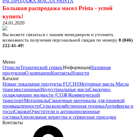
РАСПРОДАЖА МАСЛА PRISTA
Большая распродажа масел Prista - успей
купить!
24.01.2020
Вы можете связаться с нашим менеджером и уточнить
возможность получения персональной скидки по номеру
8 (846)
222-41-49
!
Меню
Отрасли
Технический сервис
Информация
Наливная
продукция
О компании
Контакты
Новости
Каталог
Новые локальные продукты FUCHS
Моторные масла
Масла
трансмиссионные
Индустриальные масла
Смазочно-
охлаждающие жидкости (СОЖ)
Коммерческий
транспорт
Мотоциклы
Смазочные материалы для пищевой
промышленности
Сельскохозяйственная техника
Антифризы и
тосол
Смазки
Очистители и антикоррозионные
составы
Аэрозольные вещества и сервисные присадки
Контакты