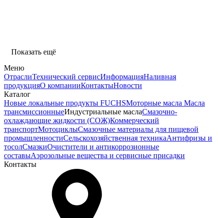
Показать ещё
Меню
Отрасли
Технический сервис
Информация
Наливная
продукция
О компании
Контакты
Новости
Каталог
Новые локальные продукты FUCHS
Моторные масла
Масла
трансмиссионные
Индустриальные масла
Смазочно-
охлаждающие жидкости (СОЖ)
Коммерческий
транспорт
Мотоциклы
Смазочные материалы для пищевой
промышленности
Сельскохозяйственная техника
Антифризы и
тосол
Смазки
Очистители и антикоррозионные
составы
Аэрозольные вещества и сервисные присадки
Контакты